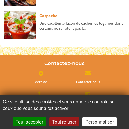
Gaspacho
Une excellente façon de cacher les légumes dont
certains ne raffolent pas !...
Contactez-nous
Adresse
Contactez nous
Ce site utilise des cookies et vous donne le contrôle sur
Appelez nous
Facebook
ceux que vous souhaitez activer
Tout accepter
Tout refuser
Personnaliser
Instagram