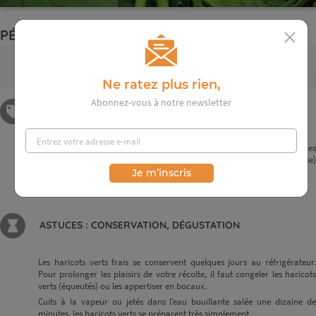
PÉRIODE DE RÉCOLTE :
avril
mai
juin
juil.
août
sept.
oct.
nov.
Ne ratez plus rien,
Abonnez-vous à notre newsletter
PARTICULARITÉS
Les haricots verts ou beurre sont récoltés et consommés avant que les
graines ne murissent. Ainsi la graine et son enveloppe (la gousse)
demeurent charnues et fondantes.
Je m’inscris
ASTUCES : CONSERVATION, DÉGUSTATION
Les haricots verts frais se conservent quelques jours au réfrigérateur.
Pour prolonger les plaisirs de votre récolte, il faut congeler les haricots
verts (équeutés) ou les appertiser en bocaux.
Cuits à la vapeur ou jetés dans l’eau bouillante salée une dizaine de
minutes, les haricots verts se préparent très simplement.