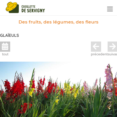
Panneau de gestion des cookies
Des fruits, des légumes, des fleurs
GLAÏEULS
tout
précedent
suiva