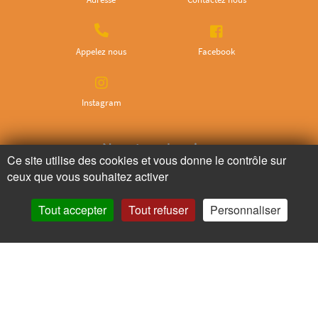
Appelez nous
Facebook
Instagram
Ne ratez plus rien,
Ce site utilise des cookies et vous donne le contrôle sur
Abonnez-vous à notre newsletter
ceux que vous souhaitez activer
Tout accepter
Tout refuser
Personnaliser
Je m’inscris
Pour votre santé, mangez au moins cinq fruits et légumes par jour.
www.mangerbouger.fr